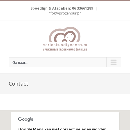
Skip
to
Spoedlijn & Afspaken: 06 33661289
|
info@vprozenburg.nl
content
Ga naar...
Contact
Google Maps kan niet correct geladen worden