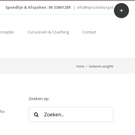
Toggle
Spoedlijn & Afspaken: 06 33661289
|
info@vprozenburg.nl
Sliding
Bar
Area
onceptie
Cursussen & Coaching
Contact
Home
/
Geboorte aangifte
Zoeken op:
Zoeken
fte
naar: