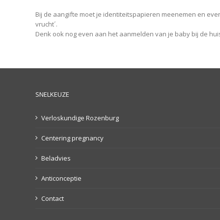
Bij de aangifte moet je identiteitspapieren meenemen en eve
vrucht´.
Denk ook nog even aan het aanmelden van je baby bij de hui
SNELKEUZE
Verloskundige Rozenburg
Centering pregnancy
Beladvies
Anticonceptie
Contact