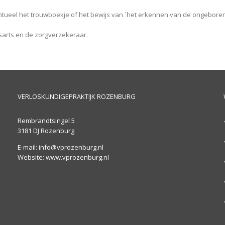
ntueel het trouwboekje of het bewijs van ´het erkennen van de ongebore
sarts en de zorgverzekeraar.
VERLOSKUNDIGEPRAKTIJK ROZENBURG
Rembrandtsingel 5
3181 DJ Rozenburg
E-mail: info@vprozenburg.nl
Website: www.vprozenburg.nl